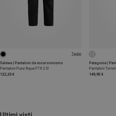
Taglie
XS
S
M
XL
XXL
Salewa | Pantaloni da escursionismo
Patagonia | Pan
Pantaloni Puez Aqua PTX 2.5l
Pantaloni Torre
122,20 €
149,95 €
Ultimi visti