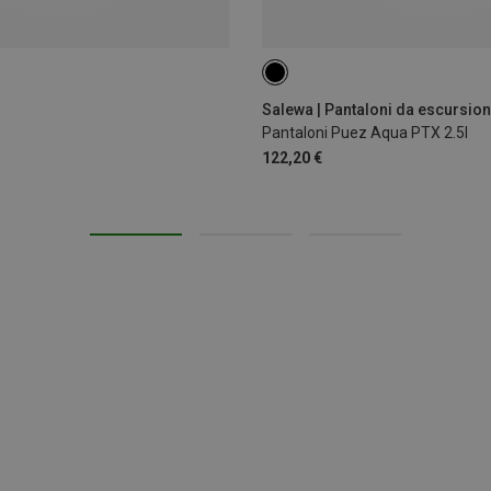
XS
S
M
XL
XXL
Salewa | Pantaloni da escursio
Pantaloni Puez Aqua PTX 2.5l
122,20 €