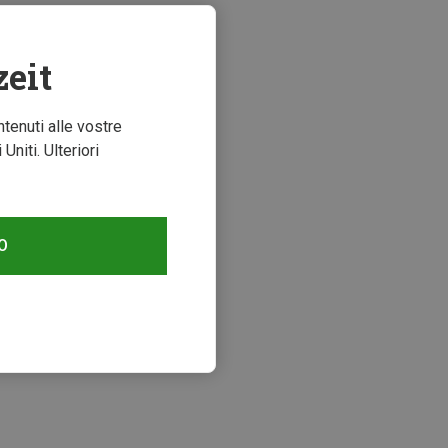
zeit
ntenuti alle vostre
niti. Ulteriori
O