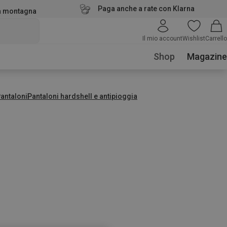
Paga anche a rate con Klarna
la montagna
Il mio account
Wishlist
Carrello
Shop
Magazine
antaloni
Pantaloni hardshell e antipioggia