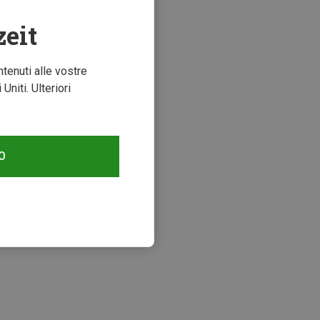
zeit
ntenuti alle vostre
niti. Ulteriori
O