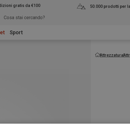
izioni gratis da €100
50.000 prodotti per 
et
Sport
Attrezzatura
Att