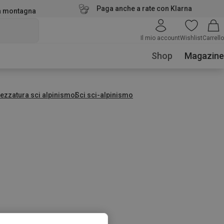
Paga anche a rate con Klarna
la montagna
Il mio account
Wishlist
Carrello
Shop
Magazine
rezzatura sci alpinismo
Sci sci-alpinismo