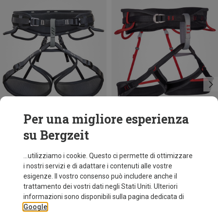
Per una migliore esperienza
su Bergzeit
Risparmi 31%
Taglie
M-L | 75-90CM
L-XL | 85-100CM
Skylotec
...utilizziamo i cookie. Questo ci permette di ottimizzare
Imbracatura da arrampicata Ascent
i nostri servizi e di adattare i contenuti alle vostre
64,60 €
esigenze. Il vostro consenso può includere anche il
trattamento dei vostri dati negli Stati Uniti. Ulteriori
informazioni sono disponibili sulla pagina dedicata di
Google