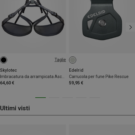
Taglie
M-L | 75-90CM
L-XL | 85-100CM
Skylotec
Edelrid
Imbracatura da arrampicata Ascent
Carrucola per fune Pike Rescue
64,60 €
59,95 €
Ultimi visti