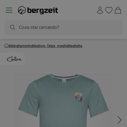
Abbigliamento
Maglioni, felpe, maglie
Magliette