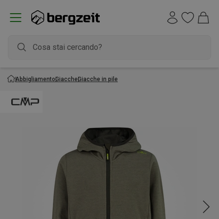
Abbigliamento
Giacche
Giacche in pile