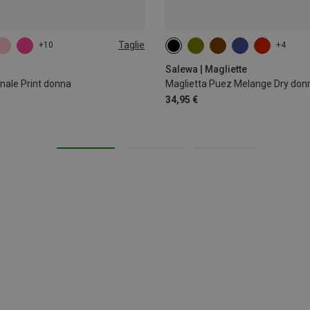
Taglie
+10
+4
XS
S
M
XL
XXL
Salewa | Magliette
nale Print donna
Maglietta Puez Melange Dry don
34,95 €