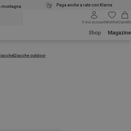
Paga anche a rate con Klarna
la montagna
Il mio account
Wishlist
Carrello
Shop
Magazine
Giacche
Giacche outdoor