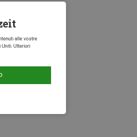
zeit
ntenuti alle vostre
niti. Ulteriori
O