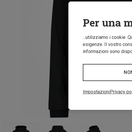
Per una m
...utilizziamo i cookie. 
esigenze. Il vostro conse
informazioni sono dispon
NO
Impostazioni
Privacy po