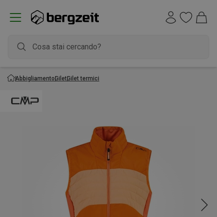
Abbigliamento
Gilet
Gilet termici