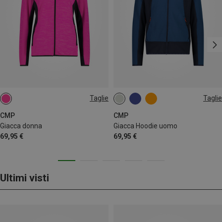
Taglie
Taglie
L
XXL
3XL
4XL
CMP
CMP
Giacca donna
Giacca Hoodie uomo
69,95 €
69,95 €
Ultimi visti