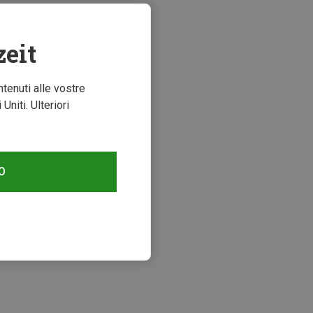
zeit
ntenuti alle vostre
niti. Ulteriori
O