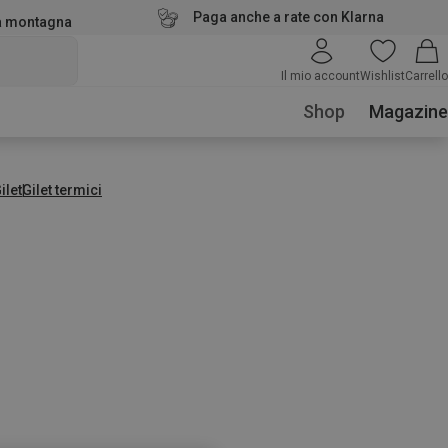
Paga anche a rate con Klarna
la montagna
Il mio account
Wishlist
Carrello
Shop
Magazine
ilet
Gilet termici