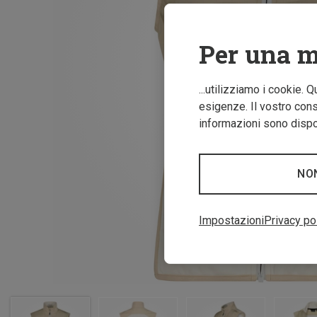
Per una m
...utilizziamo i cookie. 
esigenze. Il vostro conse
informazioni sono dispon
NO
Impostazioni
Privacy po