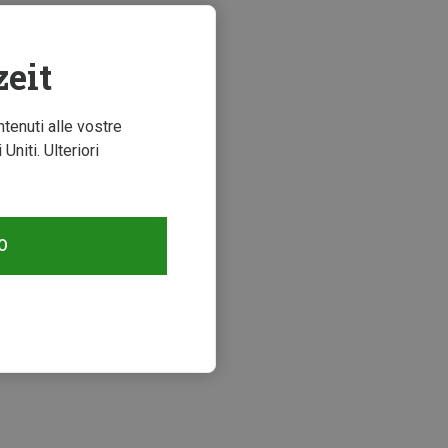
zeit
ntenuti alle vostre
niti. Ulteriori
O