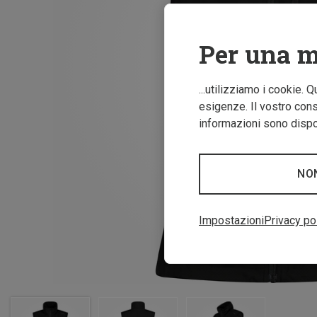
Per una m
...utilizziamo i cookie. 
esigenze. Il vostro conse
informazioni sono dispon
NO
Impostazioni
Privacy po