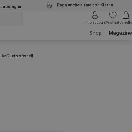
Paga anche a rate con Klarna
la montagna
Il mio account
Wishlist
Carrello
Shop
Magazine
ilet
Gilet softshell