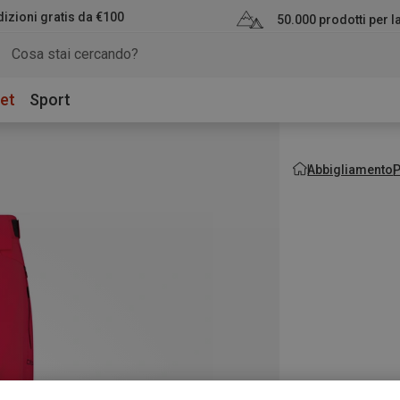
izioni gratis da €100
50.000 prodotti per 
et
Sport
Abbigliamento
P