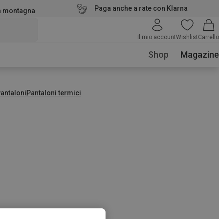
Paga anche a rate con Klarna
la montagna
Il mio account
Wishlist
Carrello
Shop
Magazine
antaloni
Pantaloni termici