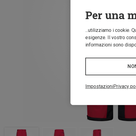
Per una m
...utilizziamo i cookie. 
esigenze. Il vostro conse
informazioni sono dispon
NO
Impostazioni
Privacy po