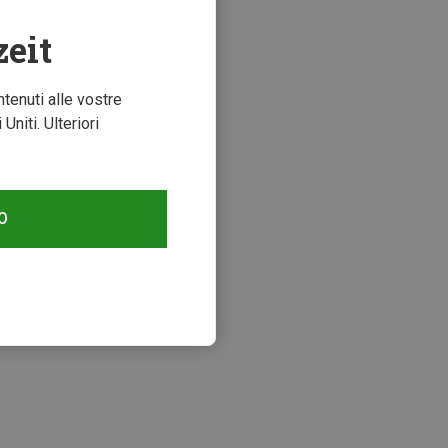
zeit
ntenuti alle vostre
niti. Ulteriori
O