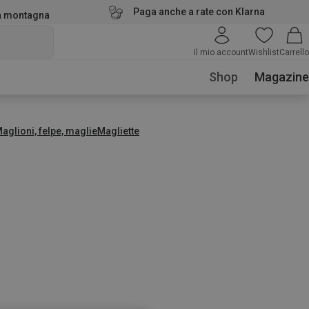
Paga anche a rate con Klarna
la montagna
Il mio account
Wishlist
Carrello
Shop
Magazine
aglioni, felpe, maglie
Magliette