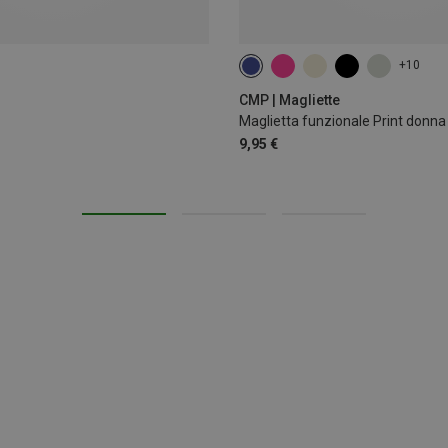
+10
XXS
XS
L
CMP | Magliette
Maglietta funzionale Print donna
9,95 €