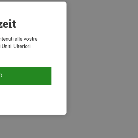
zeit
ntenuti alle vostre
niti. Ulteriori
O