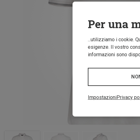
Per una m
...utilizziamo i cookie. 
esigenze. Il vostro conse
informazioni sono dispon
NO
Impostazioni
Privacy po