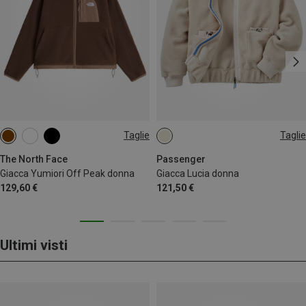
Taglie
Taglie
XS
S
M
L
L
The North Face
Passenger
Giacca Yumiori Off Peak donna
Giacca Lucia donna
129,60 €
121,50 €
Ultimi visti