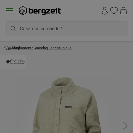
Abbigliamento
Giacche
Giacche in pile