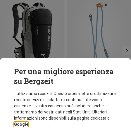
Per una migliore esperienza
su Bergzeit
Taglie
Taglie
18L
ONE SIZE
Ortovox
Petzl
...utilizziamo i cookie. Questo ci permette di ottimizzare
Zaino Traverse Pure 18 S donna
Longe Dual Connect Adjust
i nostri servizi e di adattare i contenuti alle vostre
122,20 €
64,60 €
esigenze. Il vostro consenso può includere anche il
trattamento dei vostri dati negli Stati Uniti. Ulteriori
informazioni sono disponibili sulla pagina dedicata di
Google