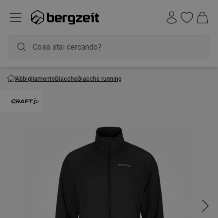
Abbigliamento
Giacche
Giacche running