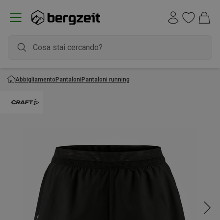
Abbigliamento
Pantaloni
Pantaloni running