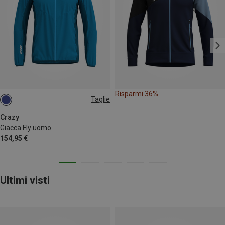
Risparmi 36%
Taglie
S
M
Crazy
Giacca Fly uomo
154,95 €
Ultimi visti