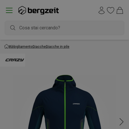
Abbigliamento
Giacche
Giacche in pile