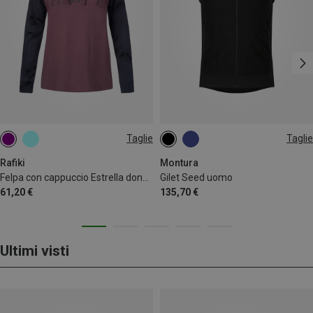
Taglie
Taglie
XS
S
M
L
S
XL
Rafiki
Montura
Felpa con cappuccio Estrella donna
Gilet Seed uomo
61,20 €
135,70 €
Ultimi visti