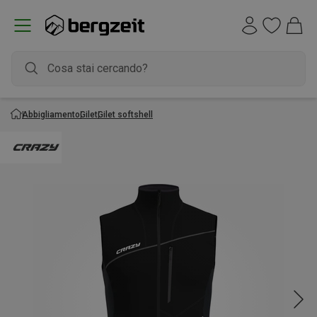
Abbigliamento
Gilet
Gilet softshell