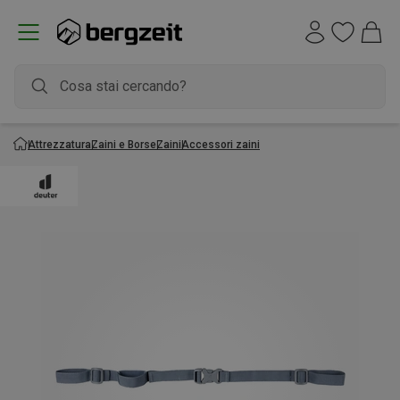
Attrezzatura
Zaini e Borse
Zaini
Accessori zaini