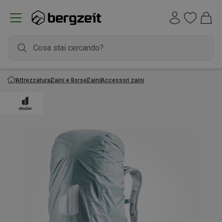
Attrezzatura
Zaini e Borse
Zaini
Accessori zaini