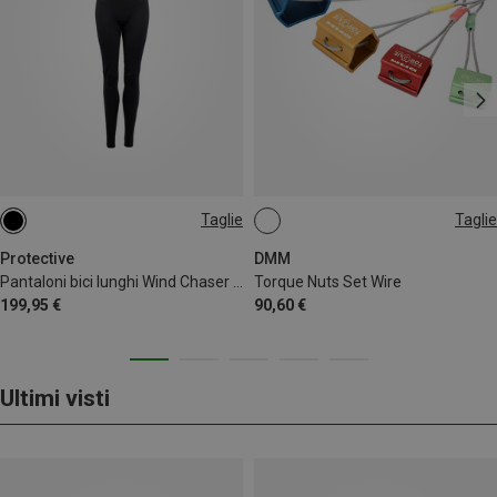
Taglie
Taglie
M
L
XL
XXL
3XL
1-4
Protective
DMM
Pantaloni bici lunghi Wind Chaser donna
Torque Nuts Set Wire
199,95 €
90,60 €
Ultimi visti