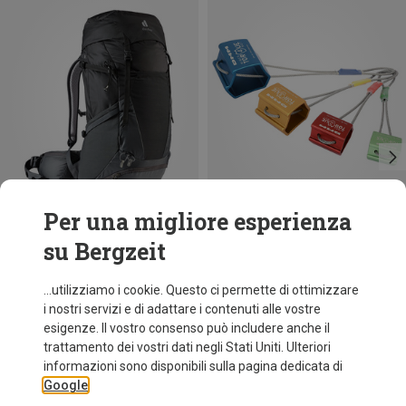
Per una migliore esperienza
su Bergzeit
Taglie
Taglie
34L
1-4
Deuter
DMM
...utilizziamo i cookie. Questo ci permette di ottimizzare
Zaino Futura Pro 34 SL donna
Torque Nuts Set Wire
i nostri servizi e di adattare i contenuti alle vostre
209,95 €
90,60 €
esigenze. Il vostro consenso può includere anche il
trattamento dei vostri dati negli Stati Uniti. Ulteriori
informazioni sono disponibili sulla pagina dedicata di
Google