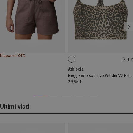
Risparmi 34%
Taglie
S
L
Athlecia
Reggiseno sportivo Windia V2 Printed donna
29,95 €
Ultimi visti