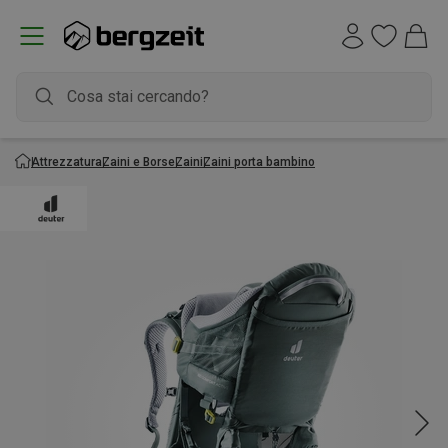
Attrezzatura
Zaini e Borse
Zaini
Zaini porta bambino