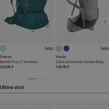
Taglie
Taglie
25L
20L
Osprey
Vaude
Barella Poco LT bambino
Zaino porta bimbo Amare Baby
324,95 €
149,95 €
Ultimi visti