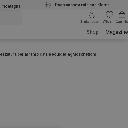
Paga anche a rate con Klarna
la montagna
Il mio account
Wishlist
Carrello
Shop
Magazine
rezzatura per arrampicata e bouldering
Moschettoni