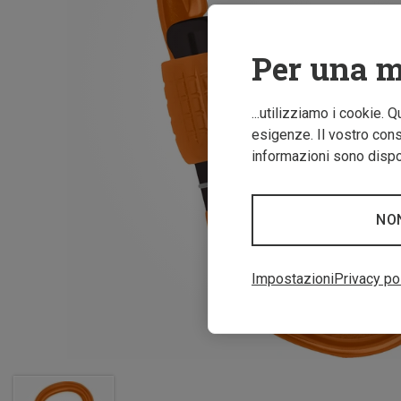
Per una m
...utilizziamo i cookie. 
esigenze. Il vostro conse
informazioni sono dispon
NO
Impostazioni
Privacy po