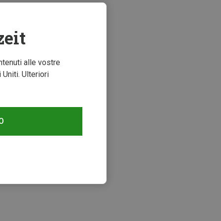
zeit
ntenuti alle vostre
niti. Ulteriori
O