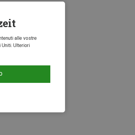
zeit
ntenuti alle vostre
niti. Ulteriori
O