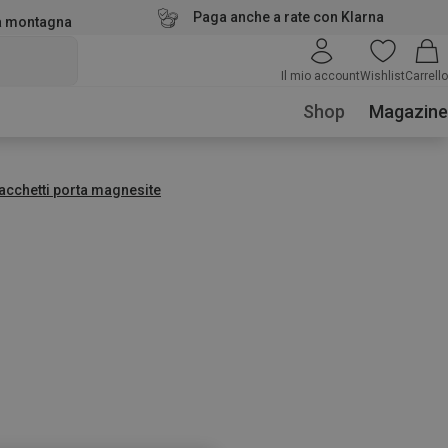
Paga anche a rate con Klarna
la montagna
Il mio account
Wishlist
Carrello
Shop
Magazine
acchetti porta magnesite