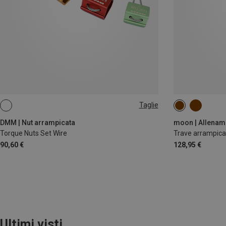
Taglie
1-4
ONE SIZE
DMM | Nut arrampicata
moon | Allenam
Torque Nuts Set Wire
Trave arrampic
90,60 €
128,95 €
Ultimi visti