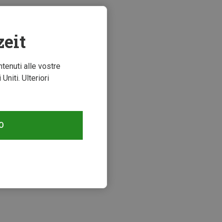
zeit
ntenuti alle vostre
niti. Ulteriori
O