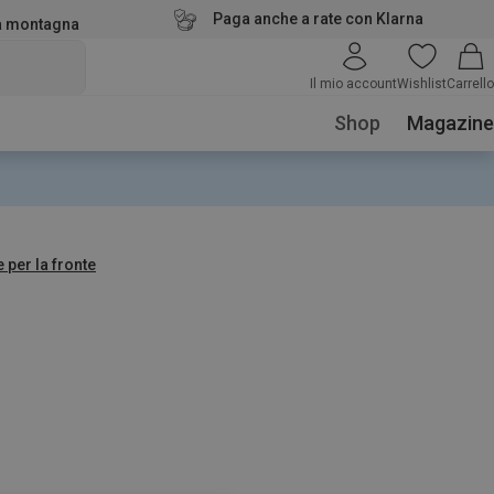
Paga anche a rate con Klarna
la montagna
Il mio account
Wishlist
Carrello
Shop
Magazine
 per la fronte