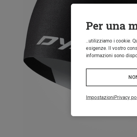
Per una m
...utilizziamo i cookie. 
esigenze. Il vostro conse
informazioni sono dispon
NO
Impostazioni
Privacy po