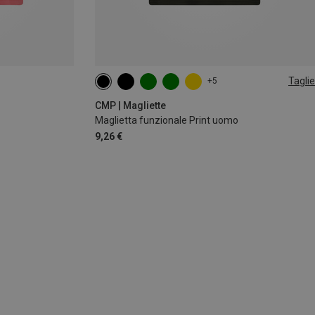
Taglie
+5
XL
XXL
3XL
CMP | Magliette
Maglietta funzionale Print uomo
9,26 €