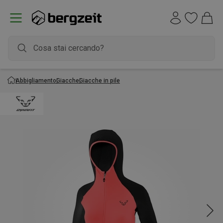
Abbigliamento
Giacche
Giacche in pile