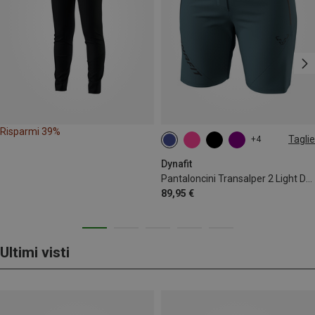
Risparmi 39%
Taglie
+4
XS
S
M
L
XL
Dynafit
Pantaloncini Transalper 2 Light DST donna
89,95 €
Ultimi visti