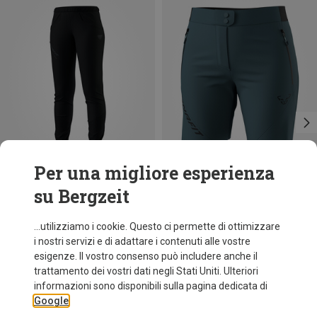
Per una migliore esperienza
su Bergzeit
Risparmi 39%
Taglie
+4
XS
S
M
L
XL
Dynafit
...utilizziamo i cookie. Questo ci permette di ottimizzare
Pantaloncini Transalper 2 Light DST donna
i nostri servizi e di adattare i contenuti alle vostre
89,95 €
esigenze. Il vostro consenso può includere anche il
trattamento dei vostri dati negli Stati Uniti. Ulteriori
informazioni sono disponibili sulla pagina dedicata di
Google