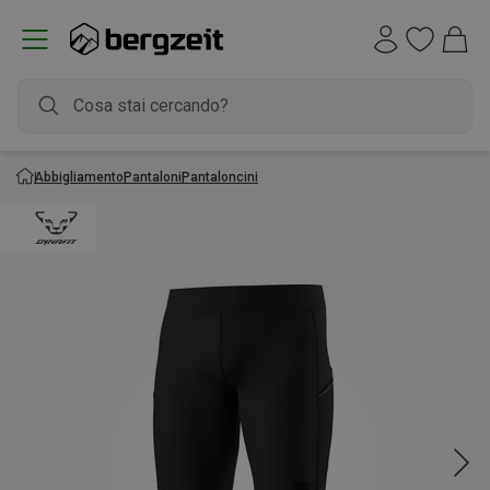
Abbigliamento
Pantaloni
Pantaloncini