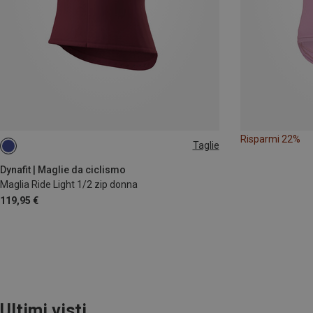
Risparmi 22%
Taglie
XS
S
M
L
XL
Dynafit | Maglie da ciclismo
Maglia Ride Light 1/2 zip donna
119,95 €
Ultimi visti