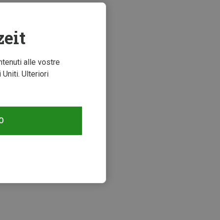
zeit
ntenuti alle vostre
niti. Ulteriori
O