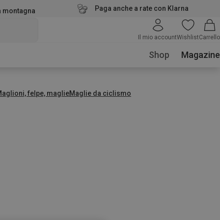
Paga anche a rate con Klarna
la montagna
Il mio account
Wishlist
Carrello
Shop
Magazine
aglioni, felpe, maglie
Maglie da ciclismo