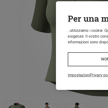
Per una m
...utilizziamo i cookie. 
esigenze. Il vostro conse
informazioni sono dispon
NO
Impostazioni
Privacy po