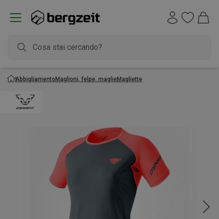
Abbigliamento
Maglioni, felpe, maglie
Magliette