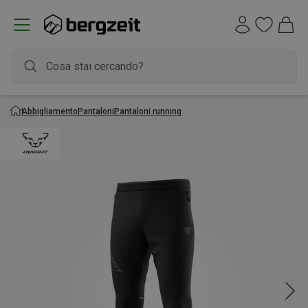
Abbigliamento
Pantaloni
Pantaloni running