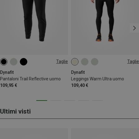
Taglie
Taglie
S
M
L
XL
S
M
L
XL
XXL
Dynafit
Dynafit
Pantaloni Trail Reflective uomo
Leggings Warm Ultra uomo
109,95 €
109,40 €
Ultimi visti