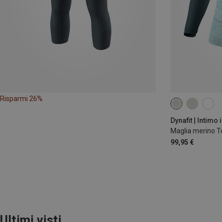
Risparmi 26%
XS
S
M
Dynafit | Intimo
Maglia merino T
99,95 €
Ultimi visti