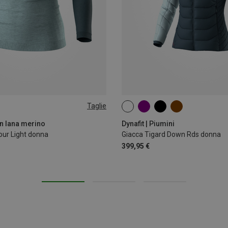
Taglie
L
XL
XS
S
M
L
XL
 in lana merino
Dynafit | Piumini
our Light donna
Giacca Tigard Down Rds donna
399,95 €