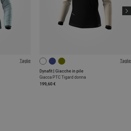
Taglie
Taglie
S
M
L
Dynafit | Giacche in pile
Giacca PTC Tigard donna
199,60 €