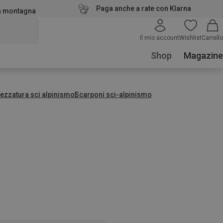
Paga anche a rate con Klarna
la montagna
Il mio account
Wishlist
Carrello
Shop
Magazine
rezzatura sci alpinismo
Scarponi sci-alpinismo