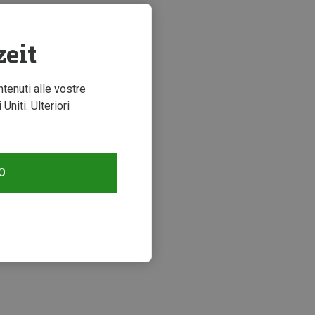
zeit
ntenuti alle vostre
niti. Ulteriori
O