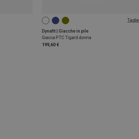
Taglie
S
M
L
Dynafit | Giacche in pile
Giacca PTC Tigard donna
199,60 €