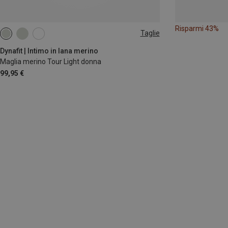
Risparmi 43%
Taglie
XS
S
M
L
XL
Dynafit | Intimo in lana merino
Maglia merino Tour Light donna
99,95 €