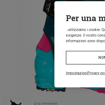
Per una m
...utilizziamo i cookie. 
esigenze. Il vostro conse
informazioni sono dispon
NO
Impostazioni
Privacy po