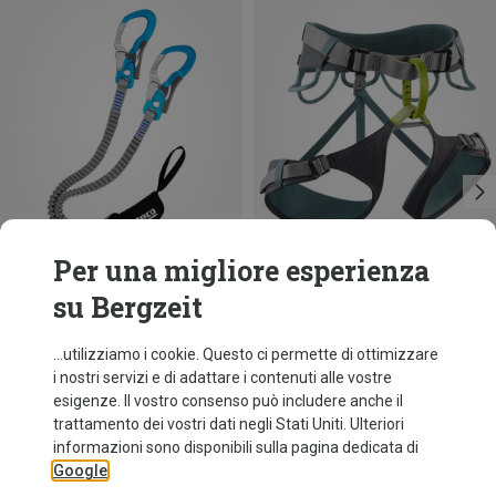
Per una migliore esperienza
su Bergzeit
Taglie
62-92CM
82-112CM
LACD
Edelrid
...utilizziamo i cookie. Questo ci permette di ottimizzare
Set da via ferrata Ultimate 3.0 Ferrata
Imbracatura da arrampicata Skye
i nostri servizi e di adattare i contenuti alle vostre
109,95 €
64,60 €
esigenze. Il vostro consenso può includere anche il
trattamento dei vostri dati negli Stati Uniti. Ulteriori
informazioni sono disponibili sulla pagina dedicata di
Google