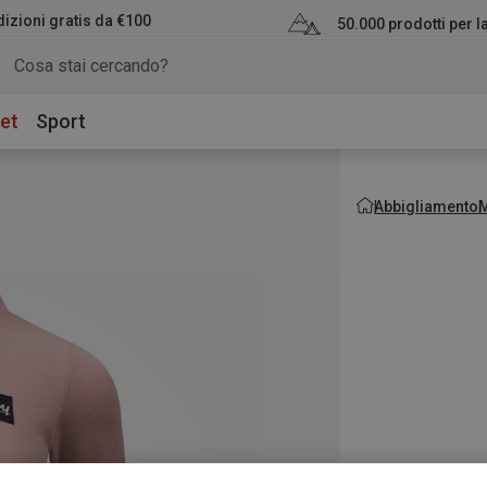
izioni gratis da €100
50.000 prodotti per 
et
Sport
Abbigliamento
M