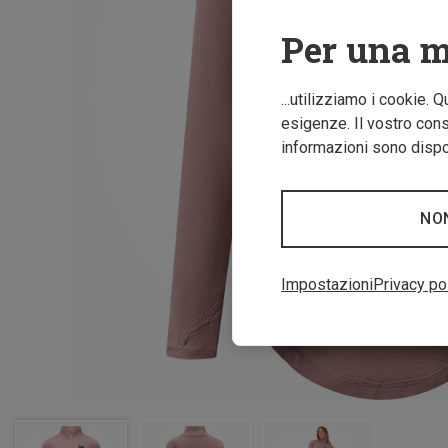
Per una m
...utilizziamo i cookie. 
esigenze. Il vostro conse
informazioni sono dispon
NO
Impostazioni
Privacy po