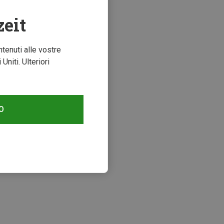
zeit
ntenuti alle vostre
niti. Ulteriori
O