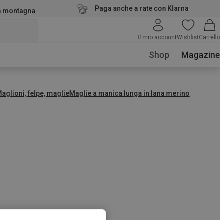
Paga anche a rate con Klarna
la montagna
Il mio account
Wishlist
Carrello
Shop
Magazine
aglioni, felpe, maglie
Maglie a manica lunga in lana merino