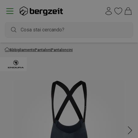
Abbigliamento
Pantaloni
Pantaloncini