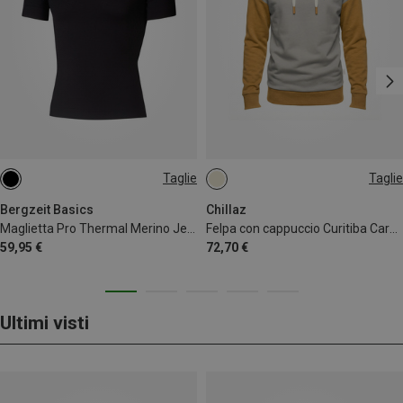
Taglie
Taglie
L|XL
M|S
140
Bergzeit Basics
Chillaz
Maglietta Pro Thermal Merino Jeuf
Felpa con cappuccio Curitiba Carabiner bambino
59,95 €
72,70 €
Ultimi visti