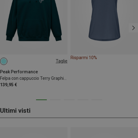
Risparmi 10%
Taglie
S
M
L
Peak Performance
Felpa con cappuccio Terry Graphic uomo
139,95 €
Ultimi visti