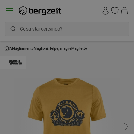
Abbigliamento
Maglioni, felpe, maglie
Magliette