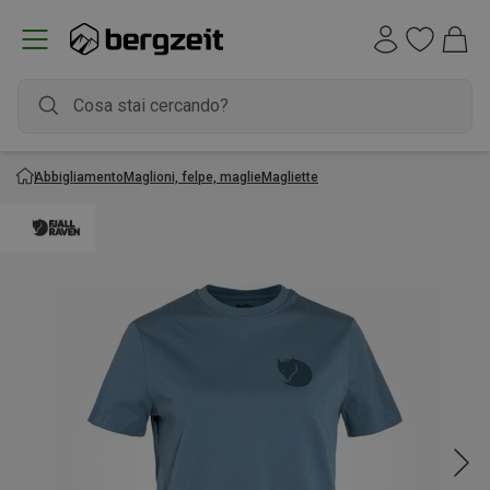
Abbigliamento
Maglioni, felpe, maglie
Magliette