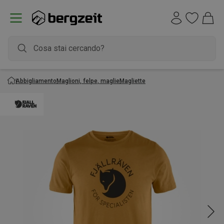
Abbigliamento
Maglioni, felpe, maglie
Magliette