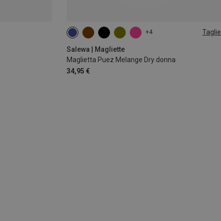
Taglie
+4
S
M
L
XL
XXL
Salewa | Magliette
Maglietta Puez Melange Dry donna
34,95 €