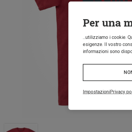
Per una m
...utilizziamo i cookie. 
esigenze. Il vostro conse
informazioni sono dispon
NO
Impostazioni
Privacy po