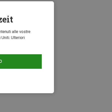
zeit
ntenuti alle vostre
niti. Ulteriori
O