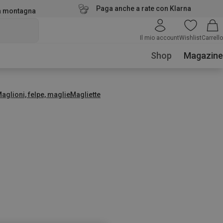
Paga anche a rate con Klarna
la montagna
Il mio account
Wishlist
Carrello
Shop
Magazine
aglioni, felpe, maglie
Magliette