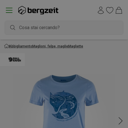
Abbigliamento
Maglioni, felpe, maglie
Magliette