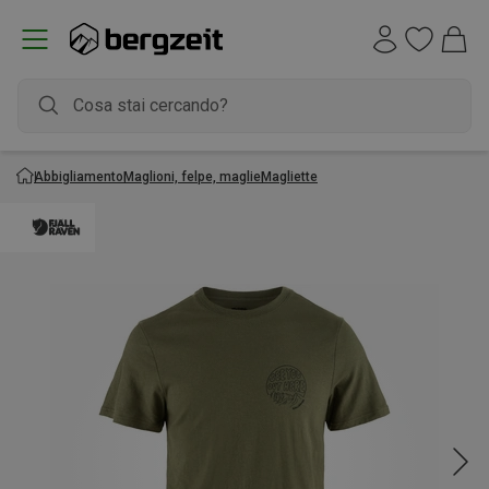
Abbigliamento
Maglioni, felpe, maglie
Magliette