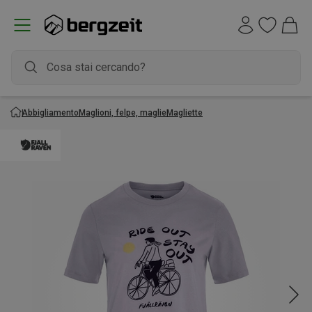
Abbigliamento
Maglioni, felpe, maglie
Magliette