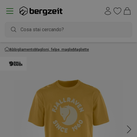
Abbigliamento
Maglioni, felpe, maglie
Magliette