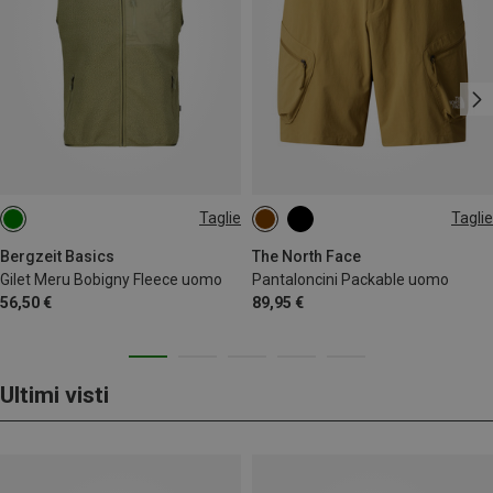
Taglie
Taglie
S
M
L
XL
XXL
S
M
M
Bergzeit Basics
The North Face
Gilet Meru Bobigny Fleece uomo
Pantaloncini Packable uomo
56,50 €
89,95 €
Ultimi visti