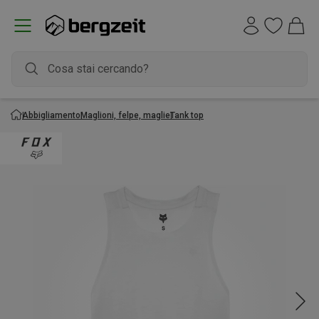
Abbigliamento
Maglioni, felpe, maglie
Tank top