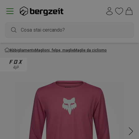
Abbigliamento
Maglioni, felpe, maglie
Maglie da ciclismo