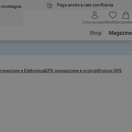
Paga anche a rate con Klarna
la montagna
Il mio account
Wishlist
Carrello
Shop
Magazine
uminazione e Elettronica
GPS, navigazione e orologi
Orologi GPS