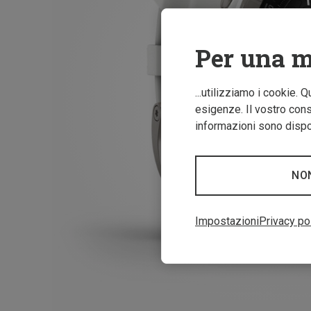
Per una m
...utilizziamo i cookie. 
esigenze. Il vostro conse
informazioni sono dispon
NO
Impostazioni
Privacy po