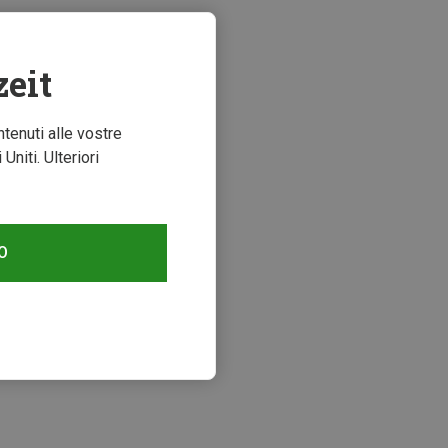
zeit
ntenuti alle vostre
niti. Ulteriori
O