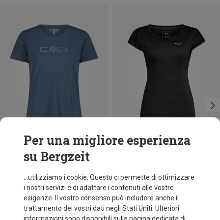
Per una migliore esperienza
su Bergzeit
Taglie
Taglie
+11
+5
XS
S
M
L
XL
XXL
CMP
Salewa
...utilizziamo i cookie. Questo ci permette di ottimizzare
Maglietta funzionale Print donna
Maglietta Puez Melange Dry donna
i nostri servizi e di adattare i contenuti alle vostre
9,26 €
34,95 €
esigenze. Il vostro consenso può includere anche il
trattamento dei vostri dati negli Stati Uniti. Ulteriori
informazioni sono disponibili sulla pagina dedicata di