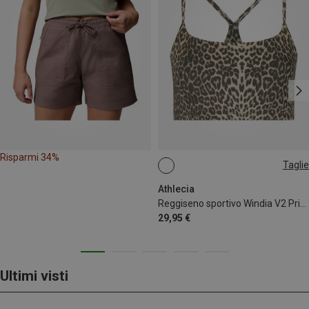
Risparmi 34%
Taglie
S
L
Athlecia
Reggiseno sportivo Windia V2 Printed donna
29,95 €
Ultimi visti