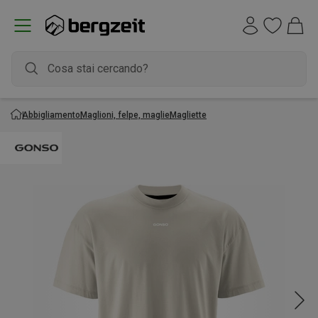
Abbigliamento
Maglioni, felpe, maglie
Magliette