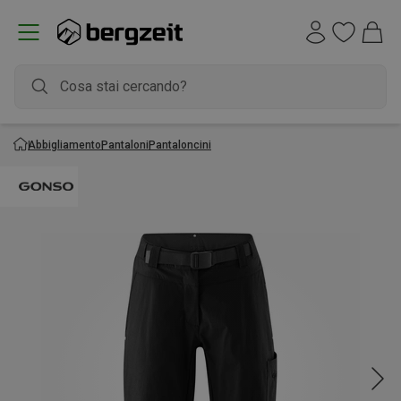
Abbigliamento
Pantaloni
Pantaloncini