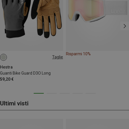
Risparmi 10%
Taglie
6
7
8
Hestra
Guanti Bike Guard D3O Long
59,20 €
Ultimi visti